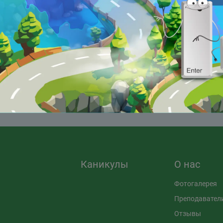
а Михайлова рассказала о
15-летняя Мария Буракова
нии проблемы.
рассказала, зачем изучать
робототехнику и IT.
(current)
1
2
3
Каникулы
О нас
Фотогалерея
Преподавател
Отзывы