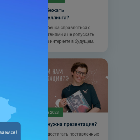
т
Как избежать
кибербуллинга?
een
Учим ребенка справляться с
последствиями и не допускать
травли в интернете в будущем.
6 июня 2023
Зачем нужна презентация?
Учимся достигать поставленных