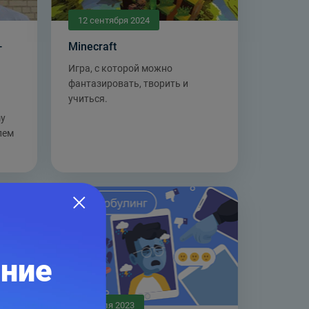
12 сентября 2024
—
Minecraft
Игра, с которой можно
фантазировать, творить и
учиться.
my
лем
ание
26 июля 2023