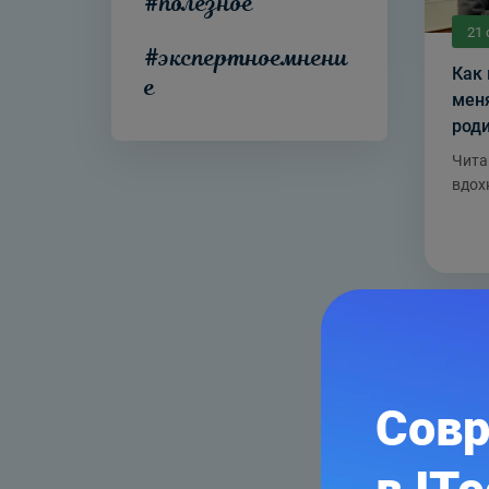
#полезное
21 
#экспертноемнени
Как 
е
меня
род
Чита
вдох
Совр
4 а