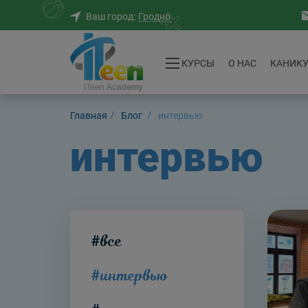
Гродно
Ваш город:
КУРСЫ
O НАС
КАНИК
Главная
Блог
интервью
интервью
#все
#интервью