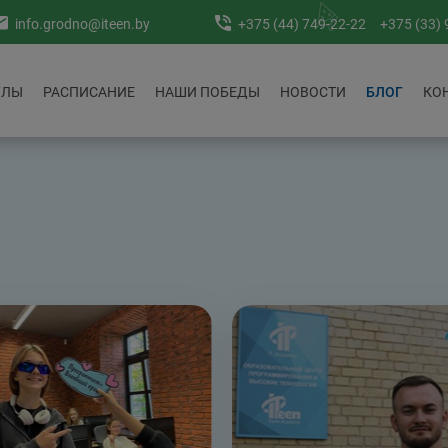
info.grodno@iteen.by
+375 (44) 749-22-22
+375 (33) 
УЛЫ
РАСПИСАНИЕ
НАШИ ПОБЕДЫ
НОВОСТИ
БЛОГ
КО