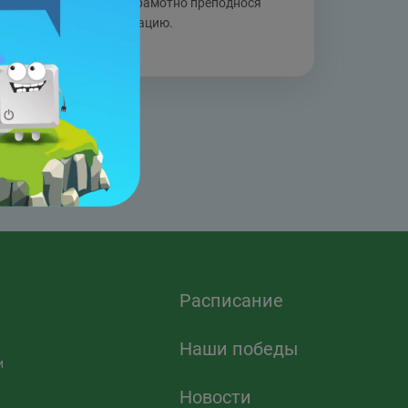
целей, грамотно преподнося
информацию.
Расписание
Наши победы
и
Новости