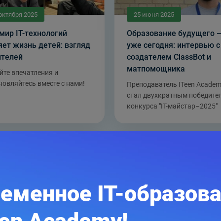
октября 2025
25 июня 2025
мир IT-технологий
Образование будущего 
ет жизнь детей: взгляд
уже сегодня: интервью с
ителей
создателем ClassBot и
матпомощника
йте впечатления и
новляйтесь вместе с нами!
Преподаватель ITeen Acade
стал двухкратным победите
конкурса "IT-майстар–2025"
еменное IT-образов
преля 2024
25 января 2024