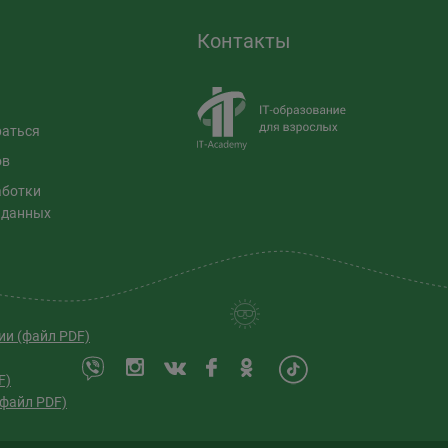
Контакты
раться
ов
аботки
 данных
ии (файл PDF)
F)
(файл PDF)