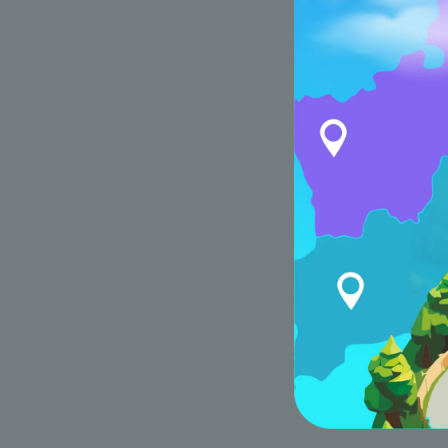
связанны
осуществ
2.2. Оп
обработк
обработ
Отношен
междуна
Республи
Решения 
Беларусь
З «Об ин
населен
основан