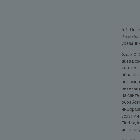
5.1. Пер
Республ
указанны
5.2. У о
дата рож
контактн
образова
резюме, 
реквизит
на сайте
обработ
информац
услуг Ин
Firefox,
использу