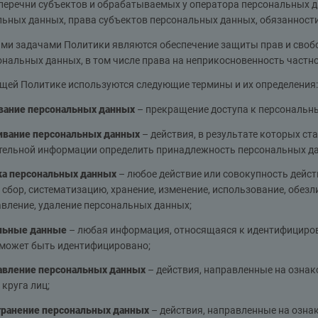
перечни субъектов и обрабатываемых у оператора персональных д
ьных данных, права субъектов персональных данных, обязанност
ми задачами Политики являются обеспечение защиты прав и свобо
ональных данных, в том числе права на неприкосновенность частно
щей Политике используются следующие термины и их определения:
вание персональных данных
– прекращение доступа к персональны
ивание персональных данных
– действия, в результате которых с
тельной информации определить принадлежность персональных да
ка персональных данных
– любое действие или совокупность дейс
сбор, систематизацию, хранение, изменение, использование, обезл
вление, удаление персональных данных;
льные данные
– любая информация, относящаяся к идентифициров
 может быть идентифицировано;
авление персональных данных
– действия, направленные на озна
 круга лиц;
транение персональных данных
– действия, направленные на озн