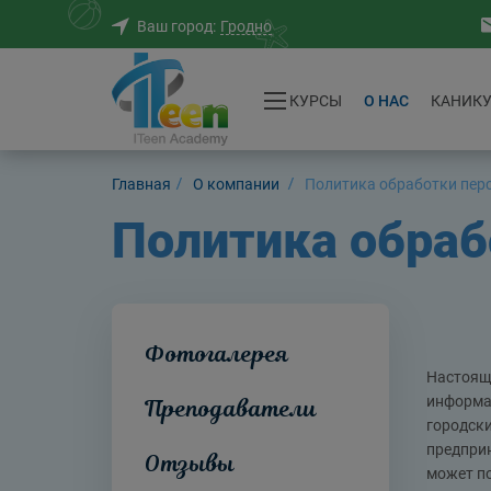
Гродно
Ваш город:
КУРСЫ
O НАС
КАНИК
Главная
O компании
Политика обработки пер
Политика обраб
Фотогалерея
Настояща
информа
Преподаватели
городски
предприн
Отзывы
может по