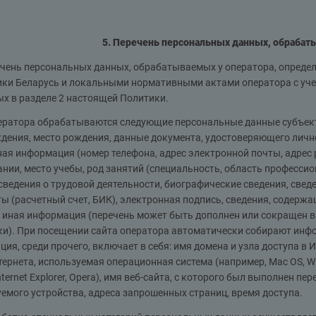
5. Перечень персональных данных, обрабат
ечень персональных данных, обрабатываемых у оператора, определ
ики Беларусь и локальными нормативными актами оператора с уче
х в разделе 2 настоящей Политики.
ператора обрабатываются следующие персональные данные субъект
дения, место рождения, данные документа, удостоверяющего лично
ая информация (номер телефона, адрес электронной почты, адрес 
нии, место учебы, род занятий (специальность, область професси
сведения о трудовой деятельности, биографические сведения, свед
ы (расчетный счет, БИК), электронная подпись, сведения, содерж
. иная информация (перечень может быть дополнен или сокращен в
ки). При посещении сайта оператора автоматически собирают инф
ия, среди прочего, включает в себя: имя домена и узла доступа в 
тернета, используемая операционная система (например, Mac OS, Wi
 Internet Explorer, Opera), имя веб-сайта, с которого был выполнен п
емого устройства, адреса запрошенных страниц, время доступа.