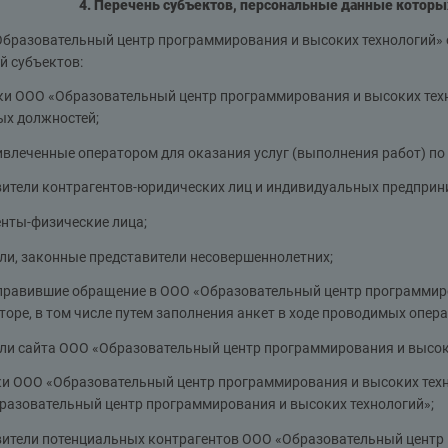
4. Перечень субъектов, персональные данные которы
Образовательный центр программирования и высоких технологий
й субъектов:
ки ООО «Образовательный центр программирования и высоких техн
ых должностей;
ивлеченные оператором для оказания услуг (выполнения работ) п
вители контрагентов-юридических лиц и индивидуальных предприн
нты-физические лица;
ли, законные представители несовершеннолетних;
аправившие обращение в ООО «Образовательный центр программиро
торе, в том числе путем заполнения анкет в ходе проводимых опе
ли сайта ООО «Образовательный центр программирования и высок
ки ООО «Образовательный центр программирования и высоких тех
разовательный центр программирования и высоких технологий»;
вители потенциальных контрагентов ООО «Образовательный центр 