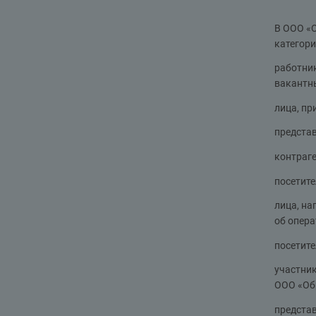
В ООО «
категори
работни
вакантн
лица, пр
предста
контраге
посетите
лица, н
об опера
посетите
участни
ООО «Об
предста