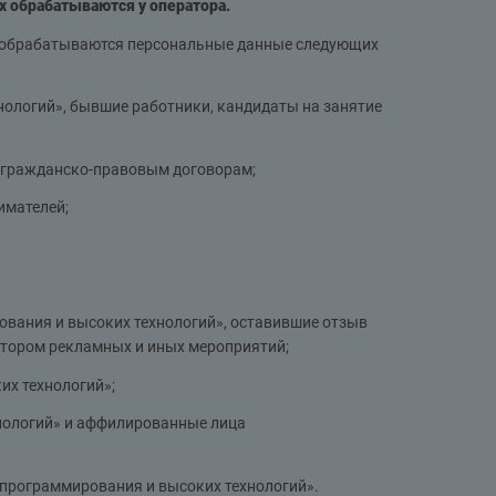
х обрабатываются у оператора.
» обрабатываются персональные данные следующих
ологий», бывшие работники, кандидаты на занятие
о гражданско-правовым договорам;
имателей;
вания и высоких технологий», оставившие отзыв
ратором рекламных и иных мероприятий;
их технологий»;
нологий» и аффилированные лица
программирования и высоких технологий».