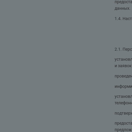
предоста
данных.
1.4. Нас
2.1. Пер
установл
и заявок
проведен
информир
установ
телефонн
подтвер
предоста
предложе