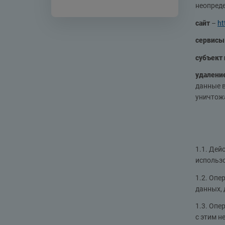
неопреде
сайт
–
ht
сервис
субъект
удалени
данные в
уничтож
1.1. Дей
использо
1.2. Оп
данных, 
1.3. Опе
с этим н