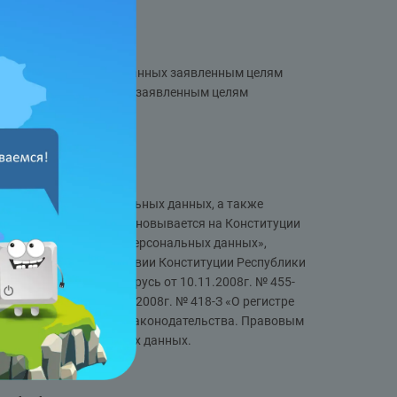
ра законодательством.
ваемых персональных данных заявленным целям
очности по отношению к заявленным целям
ональных данных.
ательством о персональных данных, а также
ерсональных данных основывается на Конституции
21г. № 99-З «О защите персональных данных»,
1261/2021 «О соответствии Конституции Республики
кона Республики Беларусь от 10.11.2008г. № 455-
ки Беларусь от 21.07.2008г. № 418-З «О регистре
ушениях и иных актов законодательства. Правовым
обработку персональных данных.