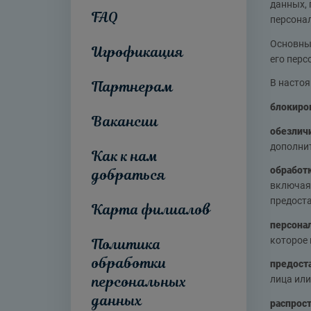
данных, 
FAQ
персонал
Основны
Игрофикация
его перс
Партнерам
В настоя
блокиро
Вакансии
обезлич
дополни
Как к нам
обработ
добраться
включая 
предоста
Карта филиалов
персона
Политика
которое
обработки
предост
персональных
лица или
данных
распрос