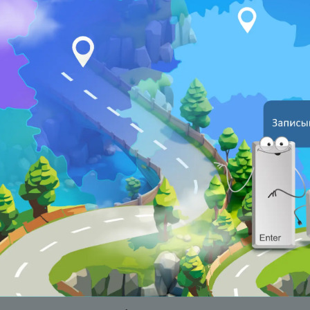
х с использованием сайта;
ление иных полномочий и обязанностей, возложенных на операто
ератор обеспечивает соответствие содержания и объема обрабаты
и и при необходимости, принимает меры по устранению их избыт
ки.
3. Правовые основания обработки перс
ия в сфере обработки персональных данных регулируются законод
родными договорами Республики Беларусь. Законодательство о п
ки Беларусь и состоит из Закона Республики Беларусь от 07.05.20
Конституционного Суда Республики Беларусь от 29.04.2021г. № Р-
 Закона Республики Беларусь «О защите персональных данных», За
формации, информатизации и защите информации», Закона Республи
ия», Кодекса Республики Беларусь об административных правонар
ием обработки персональных данных также является согласие на 