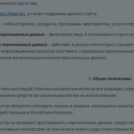
ленного круга лиц;
tps://iteen.by/
, а также поддомены данного сайта;
ы
– любые сервисы, продукты, программы, мероприятия, услуги опер
 персональных данных
– физическое лицо, в отношении которого 
е персональных данных
– действия, в результате которых станов
 информационных ресурсах (системах), содержащих персональные д
аются материальные носители персональных данных;
1. Общие положения.
ствия настоящей Политики распространяется на все операции, со
ванием средств автоматизации или без их использования.
ератор обязуется соблюдать законы и правила, касающиеся защит
действующие в Республике Беларусь.
ратор не проверяет достоверность персональных данных, предост
егативные последствия (в том числе и любого рода ответственность)